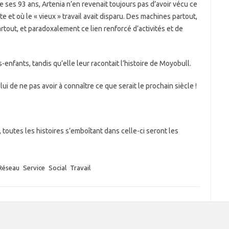
e ses 93 ans, Artenia n’en revenait toujours pas d’avoir vécu ce
e et où le « vieux » travail avait disparu. Des machines partout,
tout, et paradoxalement ce lien renforcé d’activités et de
ts-enfants, tandis qu’elle leur racontait l’histoire de Moyobull.
elui de ne pas avoir à connaître ce que serait le prochain siècle !
r, toutes les histoires s’emboîtant dans celle-ci seront les
Réseau
Service
Social
Travail