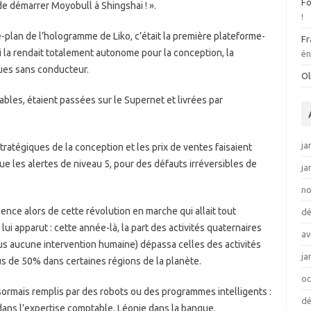
Fo
 de démarrer Moyobull à Shingshai ! ».
!
e-plan de l’hologramme de Liko, c’était la première plateforme-
Fr
ui la rendait totalement autonome pour la conception, la
én
ques sans conducteur.
Ol
es, étaient passées sur le Supernet et livrées par
ja
ratégiques de la conception et les prix de ventes faisaient
e les alertes de niveau 5, pour des défauts irréversibles de
ja
n
ience alors de cette révolution en marche qui allait tout
d
ui apparut : cette année-là, la part des activités quaternaires
av
lus aucune intervention humaine) dépassa celles des activités
ja
lus de 50% dans certaines régions de la planète.
oc
sormais remplis par des robots ou des programmes intelligents :
d
 dans l’expertise comptable, Léonie dans la banque.