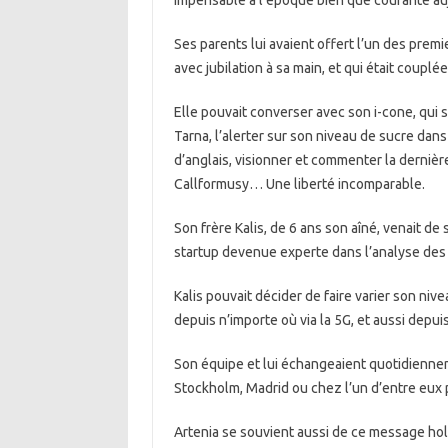
impensable à l’époque bien que courante auj
Ses parents lui avaient offert l’un des prem
avec jubilation à sa main, et qui était couplé
Elle pouvait converser avec son i-cone, qui s
Tarna, l’alerter sur son niveau de sucre dan
d’anglais, visionner et commenter la dernièr
Callformusy… Une liberté incomparable.
Son frère Kalis, de 6 ans son aîné, venait de
startup devenue experte dans l’analyse des 
Kalis pouvait décider de faire varier son nive
depuis n’importe où via la 5G, et aussi depui
Son équipe et lui échangeaient quotidiennem
Stockholm, Madrid ou chez l’un d’entre eux p
Artenia se souvient aussi de ce message ho