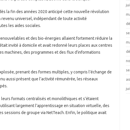
ju
 dès la fin des années 2020 anticipé cette nouvelle révolution
ma
un revenu universel, indépendant de toute activité
d
utes les aides sociales.
se
 renouvelables et des bio-énergies allaient fortement réduire la
ma
tait invité à domicile et avait redonné leurs places aux centres
d
 des machines, des programmes et des flux d’informations
n
se
explosée, prenant des formes multiples, y compris l’échange de
enu aussi présent que l’activité rémunérée, les réseaux
ao
ppés.
ju
e leurs formats centralisés et monolithiques et s’étaient
utilisant largement l’apprentissage en situation virtuelle, des
 sessions de groupe via NetTeach. Enfin, le politique avait