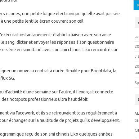
ourd’hui.
iers i-cones, une petite bague électronique qu’elle avait passée
e à une petite lentille écran couvrant son œil.
’exécutait instantanément : établir la liaison avec son amie
Le
s le sang, dicter et envoyer les réponses à son questionnaire
20
e e-série en simultané avec son ami chinois Liko rencontré sur
J’
20
 signer un nouveau contrat à durée flexible pour Brightdata, la
au
flux 5G.
Sp
au d’activité d’une semaine sur l’autre, il l’exerçait connecté
s des hotspots professionnels ultra haut débit.
ent via Facework, et ils se retrouvaient tous régulièrement à
Ma
our échanger sur la multitude de projets qu’ils développaient.
ce
C
logrammique reçu de son ami chinois Liko quelques années